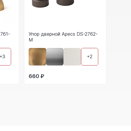
761-
Упор дверной Apecs DS-2762-
M
+3
+2
660 ₽