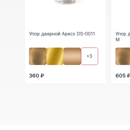
Упор дверной Apecs DS-0011
Упор 
M
+3
360 ₽
605 