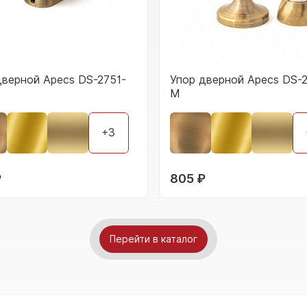
дверной Apecs DS-2751-
Упор дверной Apecs DS-2
M
+3
₽
805 ₽
Перейти в каталог