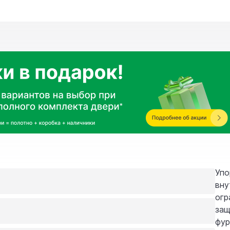
Упо
вну
огр
защ
фур