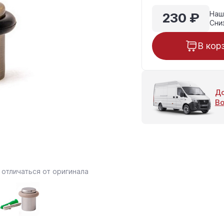
230 ₽
Наш
Сни
В кор
До
Во
отличаться от оригинала