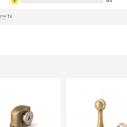
0%
сти