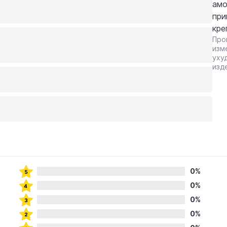
амо
при
кре
Про
изм
уху
изд
0%
0%
0%
0%