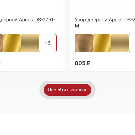
дверной Apecs DS-2751-
Упор дверной Apecs DS-2
M
+3
₽
805 ₽
Перейти в каталог