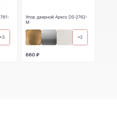
761-
Упор дверной Apecs DS-2762-
M
+3
+2
660 ₽