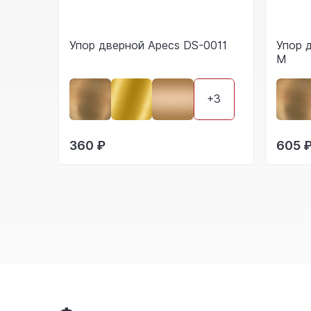
Упор дверной Apecs DS-0011
Упор 
M
+3
360 ₽
605 