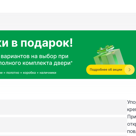
Упо
кре
При
отк
пов