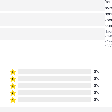
Защ
амо
при
кре
гал
Про
изм
уху
изд
0%
0%
0%
0%
0%