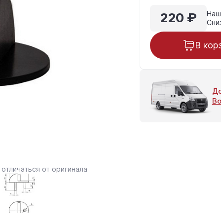
220 ₽
Наш
Сни
В кор
До
Во
отличаться от оригинала