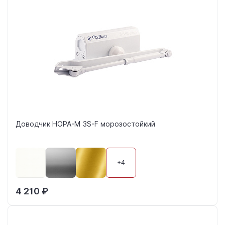
Доводчик НОРА-М 3S-F морозостойкий
+4
4 210 ₽