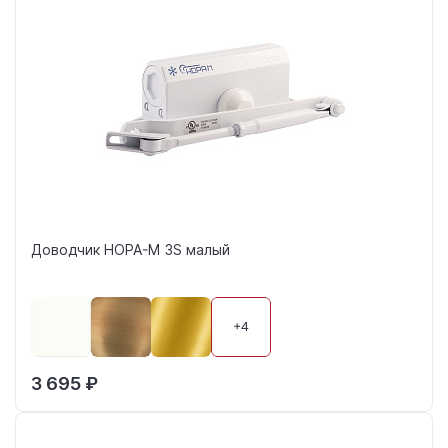
Доводчик НОРА-М 3S малый
+4
3 695 ₽