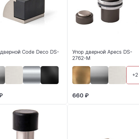
 дверной Code Deco DS-
Упор дверной Apecs DS-
2762-M
+2
₽
660 ₽