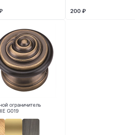
₽
200 ₽
ной ограничитель
IE G019