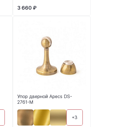
3 660 ₽
Упор дверной Apecs DS-
2761-M
+3