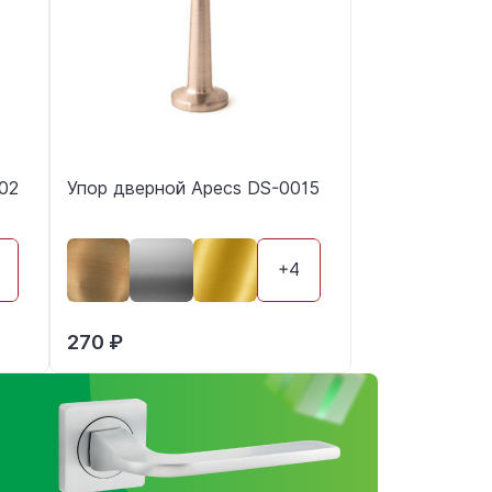
02
Упор дверной Apecs DS-0015
+4
270 ₽