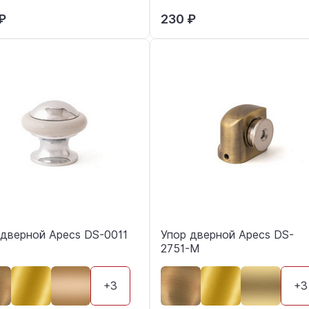
₽
230 ₽
 дверной Apecs DS-0011
Упор дверной Apecs DS-
2751-M
+3
+3