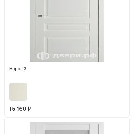
Норра 3
15 160 ₽