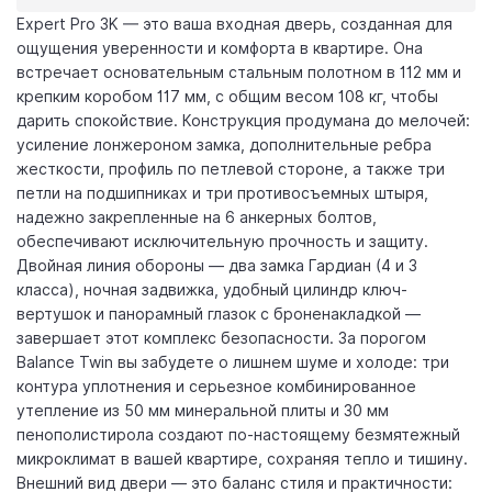
Expert Pro 3K — это ваша входная дверь, созданная для
ощущения уверенности и комфорта в квартире. Она
встречает основательным стальным полотном в 112 мм и
крепким коробом 117 мм, с общим весом 108 кг, чтобы
дарить спокойствие. Конструкция продумана до мелочей:
усиление лонжероном замка, дополнительные ребра
жесткости, профиль по петлевой стороне, а также три
петли на подшипниках и три противосъемных штыря,
надежно закрепленные на 6 анкерных болтов,
обеспечивают исключительную прочность и защиту.
Двойная линия обороны — два замка Гардиан (4 и 3
класса), ночная задвижка, удобный цилиндр ключ-
вертушок и панорамный глазок с броненакладкой —
завершает этот комплекс безопасности. За порогом
Balance Twin вы забудете о лишнем шуме и холоде: три
контура уплотнения и серьезное комбинированное
утепление из 50 мм минеральной плиты и 30 мм
пенополистирола создают по-настоящему безмятежный
микроклимат в вашей квартире, сохраняя тепло и тишину.
Внешний вид двери — это баланс стиля и практичности: