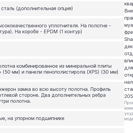
ква
сталь (дополнительная опция)
Вне
пра
муа
ысококачественного уплотнителя. На полотне -
нтура). На коробе - EPDM (1 контур)
фре
Sha
дек
отд
впи
олотна комбинированное из минеральной плиты
для
 (50 мм) и панели пенополистирола (XPS) (30 мм)
отк
нал
нжерон замка во всю высоту полотна. Профиль
ста
етлевой стороне. Два дополнительных ребра
205
три полотна.
Про
изм
уху
ные, на упорном подшипнике
изд