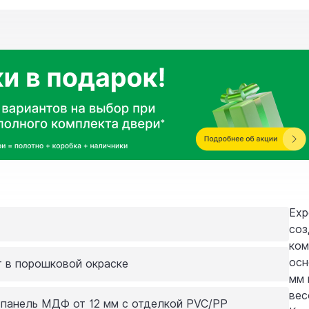
Exp
соз
ком
осн
т в порошковой окраске
мм 
вес
 панель МДФ от 12 мм с отделкой PVC/PP