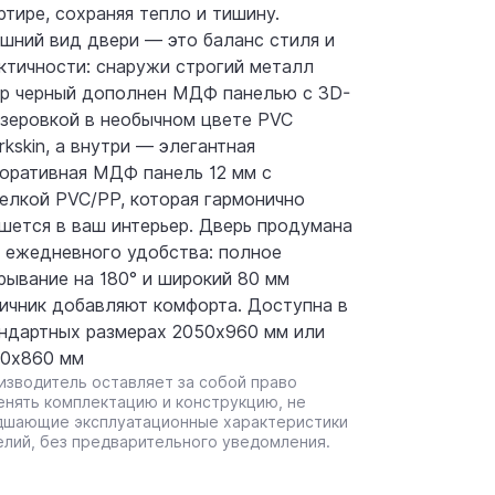
ртире, сохраняя тепло и тишину.
шний вид двери — это баланс стиля и
ктичности: снаружи строгий металл
р черный дополнен МДФ панелью с 3D-
зеровкой в необычном цвете PVC
rkskin, а внутри — элегантная
оративная МДФ панель 12 мм с
елкой PVC/PP, которая гармонично
шется в ваш интерьер. Дверь продумана
 ежедневного удобства: полное
рывание на 180° и широкий 80 мм
ичник добавляют комфорта. Доступна в
ндартных размерах 2050x960 мм или
0x860 мм
изводитель оставляет за собой право
енять комплектацию и конструкцию, не
дшающие эксплуатационные характеристики
елий, без предварительного уведомления.