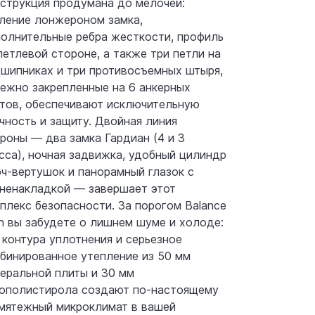
струкция продумана до мелочей:
ление лонжероном замка,
олнительные ребра жесткости, профиль
петлевой стороне, а также три петли на
шипниках и три противосъемных штыря,
ежно закрепленные на 6 анкерных
тов, обеспечивают исключительную
чность и защиту. Двойная линия
роны — два замка Гардиан (4 и 3
сса), ночная задвижка, удобный цилиндр
ч-вертушок и панорамный глазок с
ненакладкой — завершает этот
плекс безопасности. За порогом Balance
n вы забудете о лишнем шуме и холоде:
 контура уплотнения и серьезное
бинированное утепление из 50 мм
еральной плиты и 30 мм
ополистирола создают по-настоящему
мятежный микроклимат в вашей