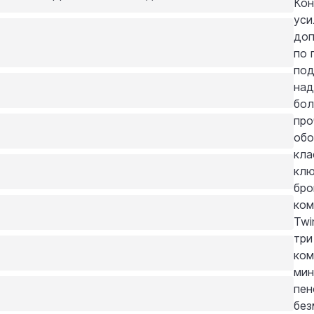
Кон
уси
доп
по 
под
над
бол
про
обо
кла
клю
бро
ком
Twi
три
ком
мин
пен
без