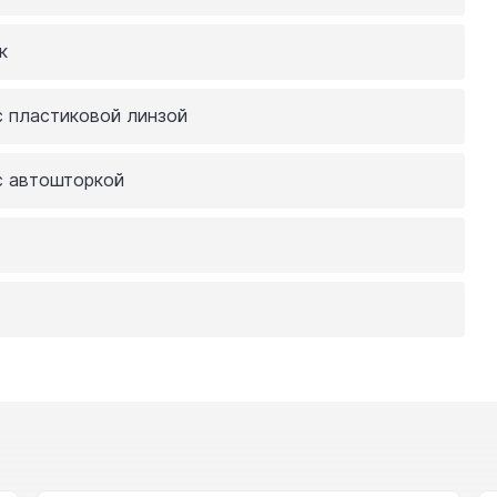
к
с пластиковой линзой
с автошторкой