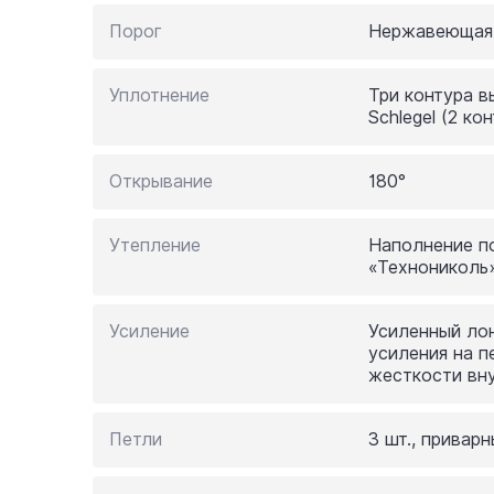
Порог
Нержавеющая 
Уплотнение
Три контура в
Schlegel (2 ко
Открывание
180°
Утепление
Наполнение п
«Технониколь»
Усиление
Усиленный ло
усиления на п
жесткости вну
Петли
3 шт., привар