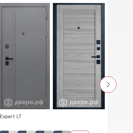
Expert LT
Термо