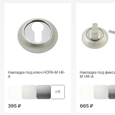
Накладка под ключ НОРА-М НК-
Накладка под фикс
А
М НФ-А
+11
395 ₽
665 ₽