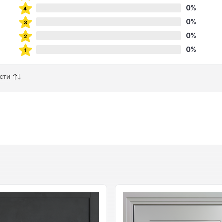
0%
0%
0%
0%
сти