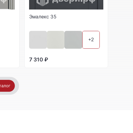
Эмалекс 35
+2
7 310 ₽
талог