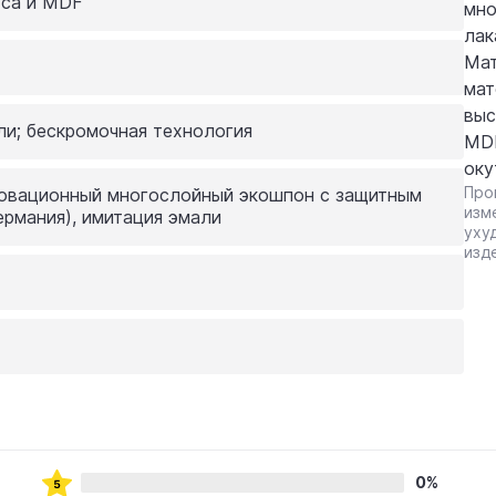
уса и MDF
мно
лак
Мат
мат
выс
и; бескромочная технология
MDF
оку
Про
новационный многослойный экошпон с защитным
изм
ермания), имитация эмали
уху
изд
0%