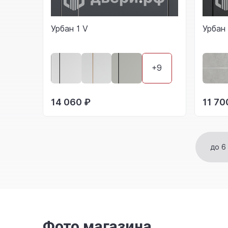
Урбан 1 V
Урбан
+9
14 060 ₽
11 70
до 6
Фото магазина