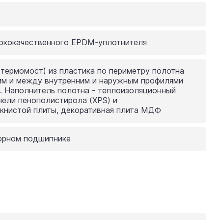
сококачественного EPDM-уплотнителя
термомост) из пластика по периметру полотна
мм и между внутренним и наружным профилями
. Наполнитель полотна - теплоизоляционный
нели пенополистирола (XPS) и
книстой плиты, декоративная плита МДФ
порном подшипнике