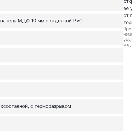
отк
её 
от 
 панель МДФ 10 мм с отделкой PVC
тер
Про
изм
уху
изд
ухсоставной, с терморазрывом