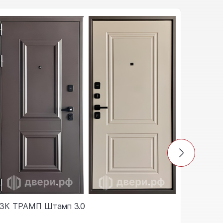
3К ТРАМП Штамп 3.0
Expert