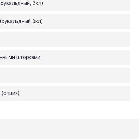
 (сувальдный, 3кл)
 (сувальдный 3кл)
нными шторками
(опция)