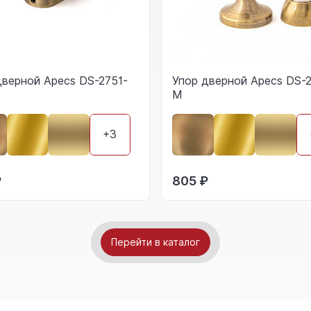
дверной Apecs DS-2751-
Упор дверной Apecs DS-2
M
+3
₽
805 ₽
Перейти в каталог