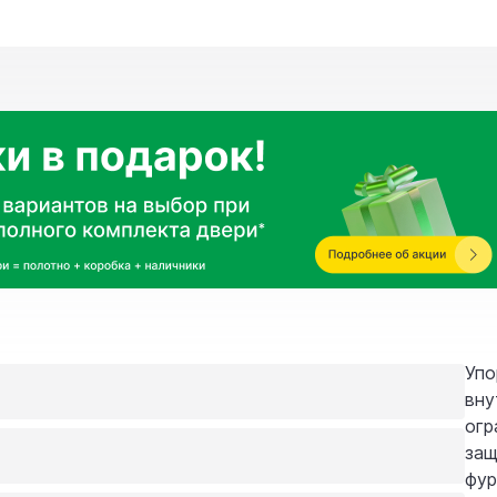
Упо
вну
огр
защ
фур