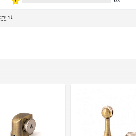
0%
сти