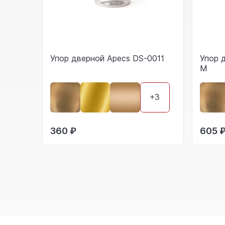
Упор дверной Apecs DS-0011
Упор 
M
+3
360 ₽
605 