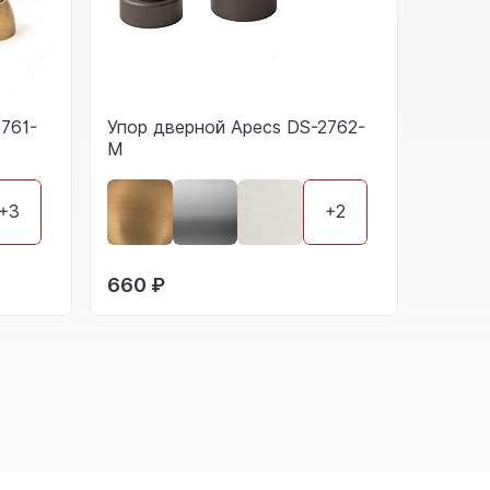
761-
Упор дверной Apecs DS-2762-
M
+3
+2
660 ₽