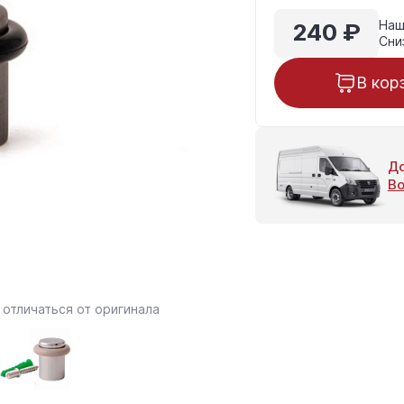
240 ₽
Наш
Сни
В кор
До
Во
отличаться от оригинала