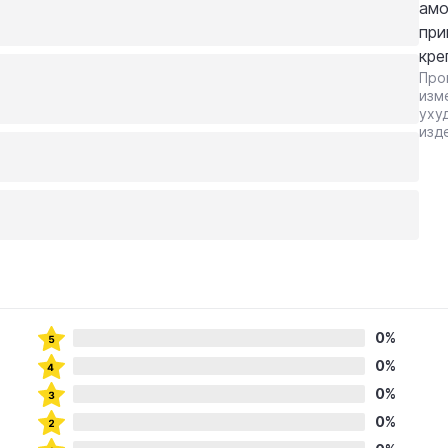
амо
при
кре
Про
изм
уху
изд
0%
0%
0%
0%